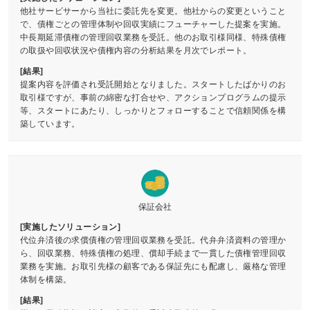
他社サービサーから当社に委託先を変更。他社からの変更ということ
で、債権ごとの管理体制や回収実績にフューチャーした提案を実施。
中長期延滞債権の管理回収業務を受託。他のお取引様同様、特殊債権
の取扱や回収状況や債権内容の分析結果を月次でレポート。
[結果]
提案内容を評価され受託開始となりました。スタートしたばかりのお
取引様ですが、事前の綿密な打合せや、アクションプログラムの提示
等、スタートにあたり、しっかりとフォローすることで信頼関係を構
築しています。
保証会社
[実施したソリューション]
代位弁済後の求償債権の管理回収業務を受託。代弁弁済資料の管理か
ら、回収業務、特殊債権の処理、償却手続まで一貫した債権管理回収
業務を実施。お取引先様の顧客である保証先にも配慮し、厳格な管理
体制を構築。
[結果]