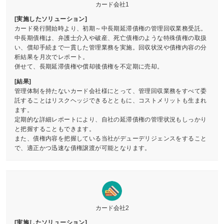
カード会社1
[実施したソリューション]
カード発行開始時より、初期～中長期延滞債権の管理回収業務受託。
中長期債権は、弁護士介入や破産、死亡債権のような特殊債権の取扱
い、償却手続まで一貫した管理業務を実施。回収状況や債権内容の分
析結果を月次でレポート。
併せて、長期延滞債権や償却後債権を不定期に売却。
[結果]
管理体制を持たないカード会社様にとって、管理回収業務をすべて委
託することはリスクヘッジできるとともに、コストメリットも生まれ
ます。
定期的な詳細レポートにより、自社の延滞債権の管理状況もしっかり
と把握することもできます。
また、債権内容を把握している当社がデューデリジェンスをすること
で、適正かつ迅速な債権譲渡が可能となります。
カード会社2
[実施したソリューション]